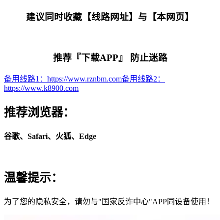
建议同时收藏【线路网址】与【本网页】
推荐『下载APP』 防止迷路
备用线路
1
：
https://www.rznbm.com
备用线路
2
：
https://www.k8900.com
推荐浏览器：
谷歌、Safari、火狐、Edge
温馨提示：
为了您的隐私安全，请勿与"国家反诈中心"APP同设备使用！