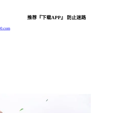
推荐『下载APP』 防止迷路
00.com